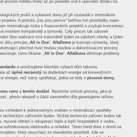
d prvního mililitru tmelu až po poslední vrut k upevnění držáku na
nologických prvků a vybavení domu již při výstavbě v minimálním
 projektu. A protože „čas jsou peníze“ šetříme tím prostředky nejen
ám minimalizuje rizika s financováním projektů a zvyšuje koncentraci
ová mnohem kompaktněji a týmověji. Celý proces tak zároveň
lní fáze realizace trvá maximálně týden na založení stavby a týden
ní díky principu „
All in One
“.
AlfaDome
je koncept výstavby, který
ouhotrvající přechod mezi hrubou stavbou a dokončovacími procesy
eexistuje, tomu říkáme: „
All in One
“.
AlfaDome
eliminuje problémy
tandardu
a umožnujeme klientům vybavit dům takovou
 ale až
úplně nezávislý
na dodávkách energie od konvenčních
ce energie, než samy spotřebují, jedná se tedy o
plusové domy
,
snou cenu
a
termín dodání
. Neumíme ovlivnit procesy, jako je
 apod., přesto alespoň u části samotného díla garantujeme určitou
dou vzhledem k jednoznačným snahám o minimalizaci spotřeby
 technickým zařízením budov. Složitá technická zařízení budov tak
e, nucené větrání s rekuperací tepla a lepší hospodaření s vodou.
a sofistikovanou elektroniku a ovládání. Tento trend dnes s domů na
onceptem, který nevychází ze stavebního prostředí, kde se