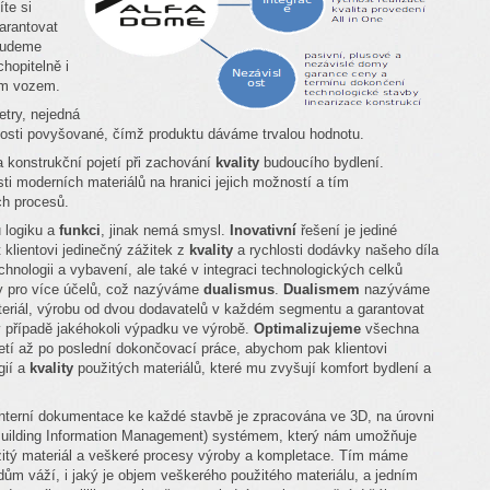
te si
arantovat
 budeme
hopitelně i
ním vozem.
etry, nejedná
tosti povyšované, čímž produktu dáváme trvalou hodnotu.
 konstrukční pojetí při zachování
kvality
budoucího bydlení.
i moderních materiálů na hranici jejich možností a tím
ch procesů.
 logiku a
funkci
, jinak nemá smysl.
Inovativní
řešení je jediné
klientovi jedinečný zážitek z
kvality
a rychlosti dodávky našeho díla
nologii a vybavení, ale také v integraci technologických celků
ky pro více účelů, což nazýváme
dualismus
.
Dualismem
nazýváme
ateriál, výrobu od dvou dodavatelů v každém segmentu a garantovat
v případě jakéhokoli výpadku ve výrobě.
Optimalizujeme
všechna
jetí až po poslední dokončovací práce, abychom pak klientovi
gií a
kvality
použitých materiálů, které mu zvyšují komfort bydlení a
nterní dokumentace ke každé stavbě je zpracována ve 3D, na úrovni
Building Information Management) systémem, který nám umožňuje
užitý materiál a veškeré procesy výroby a kompletace. Tím máme
ům váží, i jaký je objem veškerého použitého materiálu, a jedním