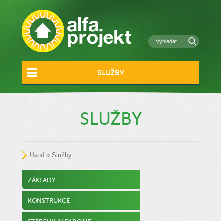
SLUŽBY
SLUŽBY
Úvod
» Služby
ZÁKLADY
KONSTRUKCE