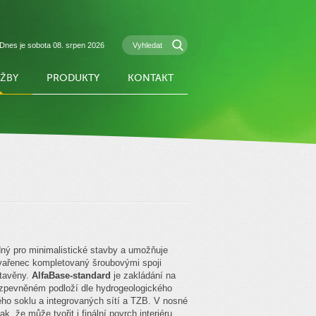
Dnes je sobota 08. srpen 2026
UŽBY
PRODUKTY
KONTAKT
ný pro minimalistické stavby a umožňuje
vařenec kompletovaný šroubovými spoji
stavěny.
AlfaBase-standard
je zakládání na
 zpevněném podloží dle hydrogeologického
ho soklu a integrovaných sítí a TZB. V nosné
, že může tvořit i finální povrch interiéru.