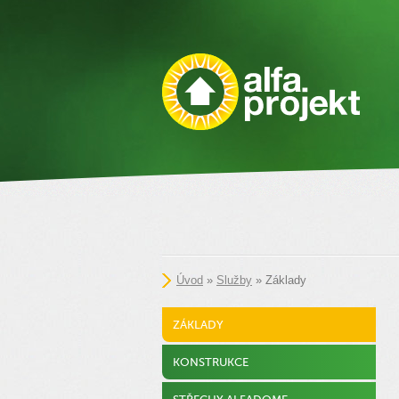
Úvod
»
Služby
» Základy
ZÁKLADY
KONSTRUKCE