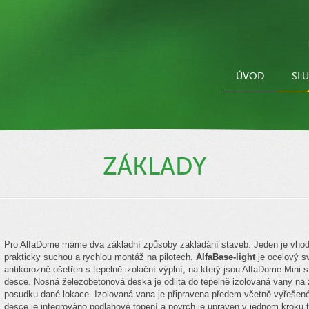
ÚVOD
SL
ZÁKLADY
Pro AlfaDome máme dva základní způsoby zakládání staveb. Jeden je vhod
prakticky suchou a rychlou montáž na pilotech.
AlfaBase-light
je ocelový s
antikorozně ošetřen s tepelně izolační výplní, na který jsou AlfaDome-Mini 
desce. Nosná železobetonová deska je odlita do tepelně izolovaná vany na
posudku dané lokace. Izolovaná vana je připravena předem včetně vyřešené
desce je integrováno podlahové topení a povrch je upraven v jednom kroku tak